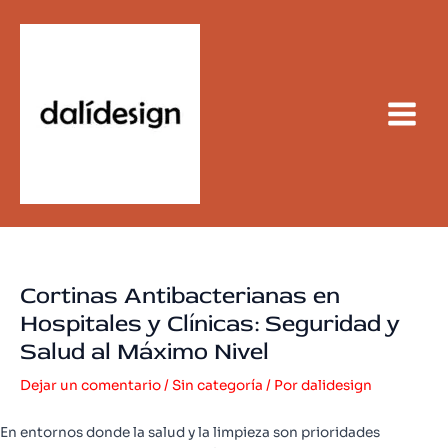
Ir
al
contenido
Main
Menu
Cortinas Antibacterianas en
Hospitales y Clínicas: Seguridad y
Salud al Máximo Nivel
Dejar un comentario
/
Sin categoría
/ Por
dalidesign
En entornos donde la salud y la limpieza son prioridades