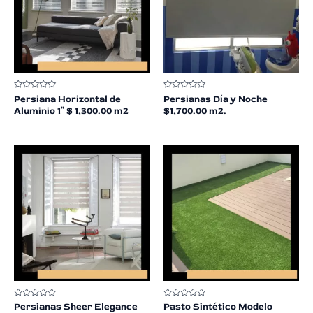
Valorado
Valorado
Persiana Horizontal de
Persianas Día y Noche
en
en
Aluminio 1″ $ 1,300.00 m2
$1,700.00 m2.
0
0
de
de
5
5
Valorado
Valorado
Persianas Sheer Elegance
Pasto Sintético Modelo
en
en