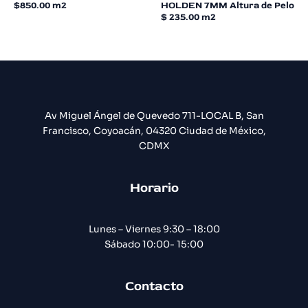
$850.00 m2
HOLDEN 7MM Altura de Pelo
0
0
de
de
$ 235.00 m2
5
5
Av Miguel Ángel de Quevedo 711-LOCAL B, San
Francisco, Coyoacán, 04320 Ciudad de México,
CDMX
Horario
Lunes – Viernes 9:30 – 18:00
Sábado 10:00- 15:00
Contacto